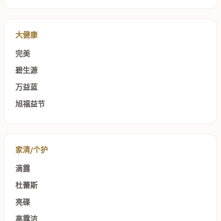
大健康
完美
碧生源
万益蓝
旭福益节
家清/个护
滴露
杜蕾斯
亮碟
高露洁